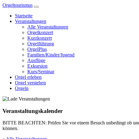
Zum
Orgeltourismus
Inhalt
Startseite
springen
Veranstaltungen
Alle Veranstaltungen
Orgelkonzert
Kurzkonzert
Orgelführung
OrgelPlus
Familien/Kinder/Jugend
Ausflüge
Exkursion
Kurs/Seminar
Orgel erleben
Orgel verstehen
Orgeln
Veranstaltungskalender
BITTE BEACHTEN: Prüfen Sie vor einem Besuch unbedingt ob und wann e
können.
« Alle Veranstaltungen