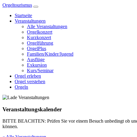
Zum
Orgeltourismus
Inhalt
Startseite
springen
Veranstaltungen
Alle Veranstaltungen
Orgelkonzert
Kurzkonzert
Orgelführung
OrgelPlus
Familien/Kinder/Jugend
Ausflüge
Exkursion
Kurs/Seminar
Orgel erleben
Orgel verstehen
Orgeln
Veranstaltungskalender
BITTE BEACHTEN: Prüfen Sie vor einem Besuch unbedingt ob und wann e
können.
« Alle Veranstaltungen