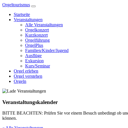
Zum
Orgeltourismus
Inhalt
Startseite
springen
Veranstaltungen
Alle Veranstaltungen
Orgelkonzert
Kurzkonzert
Orgelführung
OrgelPlus
Familien/Kinder/Jugend
Ausflüge
Exkursion
Kurs/Seminar
Orgel erleben
Orgel verstehen
Orgeln
Veranstaltungskalender
BITTE BEACHTEN: Prüfen Sie vor einem Besuch unbedingt ob und wann e
können.
« Alle Veranstaltungen